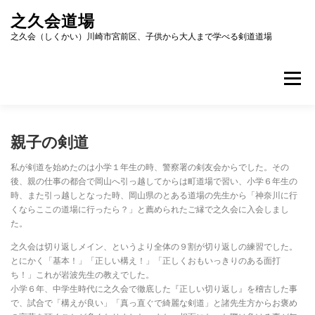
コ
之久会道場
ン
テ
之久会（しくかい）川崎市宮前区、子供から大人まで学べる剣道道場
ン
ツ
へ
メニュー
ス
キ
ッ
ホーム
道場紹介
稽古について
海外交流
プ
親子の剣道
私が剣道を始めたのは小学１年生の時、警察署の剣友会からでした。その
後、親の仕事の都合で岡山へ引っ越してからは町道場で習い、小学６年生の
会員募集
アクセス
お問い合わせ
時、また引っ越しとなった時、岡山県のとある道場の先生から「神奈川に行
くならここの道場に行ったら？」と薦められたご縁で之久会に入会しまし
た。
之久会は切り返しメイン、というより全体の９割が切り返しの練習でした。
とにかく「基本！」「正しい構え！」「正しくおもいっきりのある面打
ち！」これが岩波先生の教えでした。
小学６年、中学生時代に之久会で徹底した『正しい切り返し』を稽古した事
で、試合で「構えが良い」「真っ直ぐで綺麗な剣道」と諸先生方からお褒め