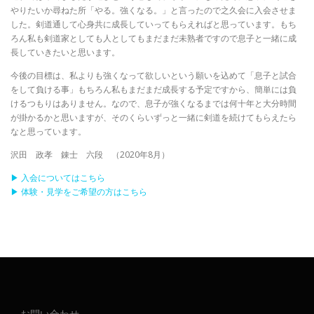
やりたいか尋ねた所「やる。強くなる。」と言ったので之久会に入会させま
した。剣道通して心身共に成長していってもらえればと思っています。もち
ろん私も剣道家としても人としてもまだまだ未熟者ですので息子と一緒に成
長していきたいと思います。
今後の目標は、私よりも強くなって欲しいという願いを込めて「息子と試合
をして負ける事」もちろん私もまだまだ成長する予定ですから、簡単には負
けるつもりはありません。なので、息子が強くなるまでは何十年と大分時間
が掛かるかと思いますが、そのくらいずっと一緒に剣道を続けてもらえたら
なと思っています。
沢田 政孝 錬士 六段 （2020年8月）
▶ 入会についてはこちら
▶ 体験・見学をご希望の方はこちら
お問い合わせ