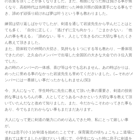
の言葉を頂くことが多くなりました。また、相面になった際は負ける事が無
くなり、高校時代は当時最大の目標だった神奈川県の国体選手になる事もで
き、諦めず頑張り続ければ夢は叶うという事も教わりました。
練習は切り返しばかりでしたが、剣道を通して岩波先生から学んだことはと
ても多く、「自分に正しく」「逃げずに立ち向かう」「ごまかさない」「他
人の事を考える」「諦めない」等々、人として生きるのに大切な事もたくさ
ん教えて頂きました。
また、団体戦での仲間の大切さ、気持ちを１つにする等も教わり、一番体現
できたのが、之久会のメンバーで出場した全国区の大きな大会での３位入賞
でした。
あの時のメンバーの一体感、喜び等は今でも忘れません。あの時ばかりは、
めったに誉める事のなかった岩波先生も誉めてくださいました。(←それがメ
ンバーには一番嬉しい事だったかもしれません(笑))
今、大人になって、学生時代に先生に教えて頂いた事の重要さ、剣道の技術
的な事はもちろんの事、人としてどうあるべきかという大切な事を教えて頂
いていたんだなと改めて知りました。また、今だからこそわかってきた事も
あり、今でもまだわからない事もまだまだあります。
大人になって更に剣道の魅力にのめり込んできた時、私にとって嬉しい事
が。
それは息子(小１)が剣道を始めたことです。保育園児の頃ちょこちょこ道場に
連れては来てましたが遊びという感じで、小学生になった時に息子に剣道を