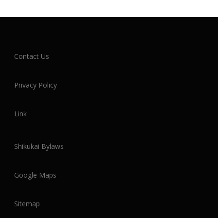
Contact Us
Privacy Policy
Link
Shikukai Bylaws
Google Maps
Sitemap