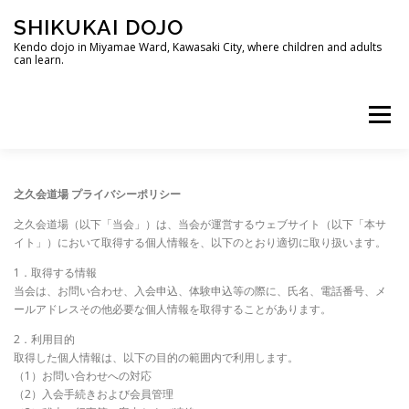
Skip
SHIKUKAI DOJO
to
content
Kendo dojo in Miyamae Ward, Kawasaki City, where children and adults
can learn.
Menu
HOME
DOJO INTRODUCTION
之久会道場 プライバシーポリシー
之久会道場（以下「当会」）は、当会が運営するウェブサイト（以下「本サ
イト」）において取得する個人情報を、以下のとおり適切に取り扱います。
ABOUT TRAINING
INTERNATIONAL EXCHANGE
1．取得する情報
当会は、お問い合わせ、入会申込、体験申込等の際に、氏名、電話番号、メ
ールアドレスその他必要な個人情報を取得することがあります。
MEMBERSHIP RECRUITMENT
ACCESS
2．利用目的
取得した個人情報は、以下の目的の範囲内で利用します。
（1）お問い合わせへの対応
CONTACT US
（2）入会手続きおよび会員管理