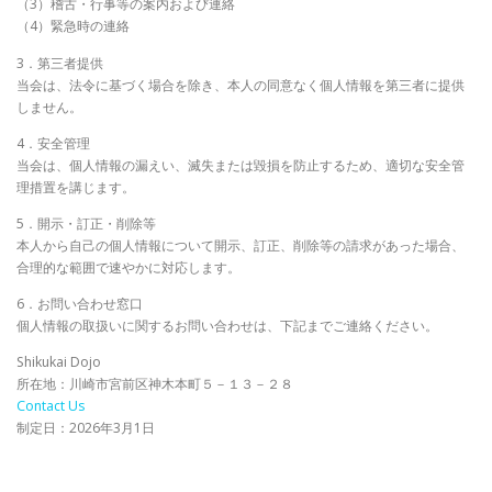
（3）稽古・行事等の案内および連絡
（4）緊急時の連絡
3．第三者提供
当会は、法令に基づく場合を除き、本人の同意なく個人情報を第三者に提供
しません。
4．安全管理
当会は、個人情報の漏えい、滅失または毀損を防止するため、適切な安全管
理措置を講じます。
5．開示・訂正・削除等
本人から自己の個人情報について開示、訂正、削除等の請求があった場合、
合理的な範囲で速やかに対応します。
6．お問い合わせ窓口
個人情報の取扱いに関するお問い合わせは、下記までご連絡ください。
Shikukai Dojo
所在地：川崎市宮前区神木本町５－１３－２８
Contact Us
制定日：2026年3月1日