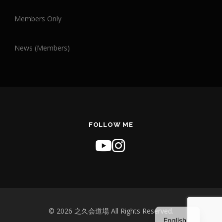
Members Only
News (Members)
FOLLOW ME
English