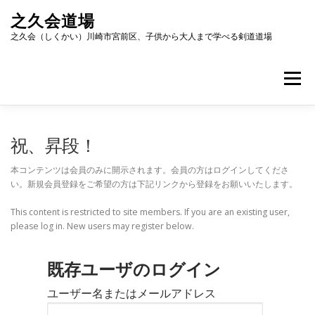
コ
之久会道場
ン
テ
之久会（しくかい）川崎市宮前区、子供から大人まで学べる剣道道場
ン
ツ
へ
メニュー
ス
キ
ッ
ホーム
道場紹介
稽古について
海外交流
プ
祝、昇段！
本コンテンツは会員のみに開示されます。会員の方はログインしてくださ
い。新規会員登録をご希望の方は下記リンクから登録をお願いいたします。
会員募集
アクセス
お問い合わせ
This content is restricted to site members. If you are an existing user,
please log in. New users may register below.
既存ユーザのログイン
ユーザー名またはメールアドレス