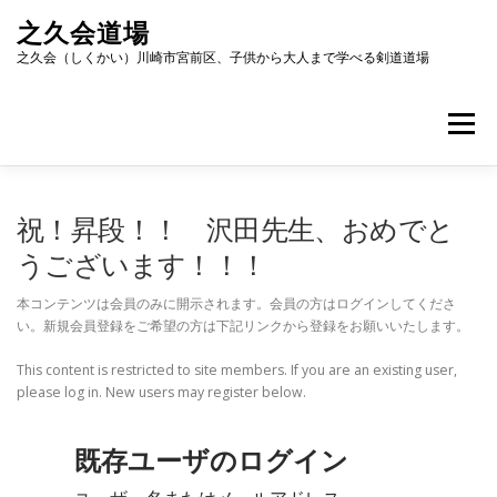
コ
之久会道場
ン
テ
之久会（しくかい）川崎市宮前区、子供から大人まで学べる剣道道場
ン
ツ
へ
メニュー
ス
キ
ッ
ホーム
道場紹介
稽古について
海外交流
プ
祝！昇段！！ 沢田先生、おめでと
うございます！！！
会員募集
アクセス
お問い合わせ
本コンテンツは会員のみに開示されます。会員の方はログインしてくださ
い。新規会員登録をご希望の方は下記リンクから登録をお願いいたします。
This content is restricted to site members. If you are an existing user,
please log in. New users may register below.
既存ユーザのログイン